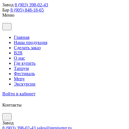
Завод
8 (903) 398-02-43
Бар
8 (905) 848-18-65
Меню
Главная
Наша продукция
Сделать заказ
B2B
О нас
Где купить
Тапрум
Фестиваль
Мерч
Экскурсии
Войти в кабинет
Контакты
Завод
8 (903) 398-02-43
sales@stepiveter.ru