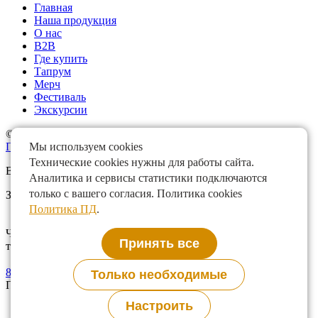
Главная
Наша продукция
О нас
B2B
Где купить
Тапрум
Мерч
Фестиваль
Экскурсии
©Steppe & Wind Meadery.
Политика конфиденциальности
Мы используем cookies
Технические cookies нужны для работы сайта.
Все права защищены
Аналитика и сервисы статистики подключаются
только с вашего согласия. Политика cookies
Записаться на экскурсию
Политика ПД
.
Чтобы записаться позвоните по телефону или напишите в
Принять все
телеграм. Согласуем с вами дату и время.
8 (905) 848-18-65
@TaproomSW
Только необходимые
Подписка прошла успешно
Настроить